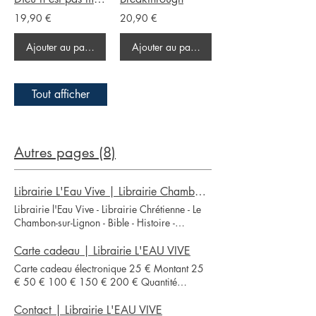
19,90 €
20,90 €
Ajouter au panier
Ajouter au panier
Tout afficher
Autres pages (8)
Librairie L'Eau Vive | Librairie Chambon sur Lignon | Librairie Chrétienne
Librairie l'Eau Vive - Librairie Chrétienne - Le
Chambon-sur-Lignon - Bible - Histoire -
Protestantisme - Jeux enfants - Calendriers -
DVD LIRE, OUVRIR SON HORIZON... Suite à
Carte cadeau | Librairie L'EAU VIVE
un problème sur notre site, les paiements en
Carte cadeau électronique 25 € Montant 25
ligne ne sont plus possibles. Merci de nous
€ 50 € 100 € 150 € 200 € Quantité
contacter par mail pour votre commande.
Acheter
Notre dernière news letter DÉCOUVREZ
Contact | Librairie L'EAU VIVE