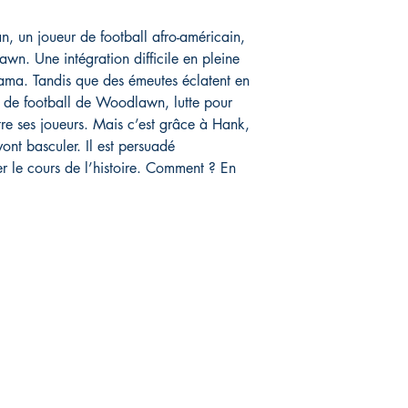
, un joueur de football afro-américain,
wn. Une intégration difficile en pleine
ama. Tandis que des émeutes éclatent en
ur de football de Woodlawn, lutte pour
tre ses joueurs. Mais c’est grâce à Hank,
ont basculer. Il est persuadé
r le cours de l’histoire. Comment ? En
IVE
Réseaux sociaux
FAQ
Facebook