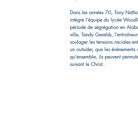
Dans les années 70, Tony Nathan
intègre l’équipe du lycée Woodla
période de ségrégation en Alab
ville, Tandy Gerelds, l’entraîne
soulager les tensions raciales en
un outsider, que les événements v
qu’ensemble, ils peuvent permute
suivant le Christ..
Librairie L'EAU V
11, route de Saint-Agrève