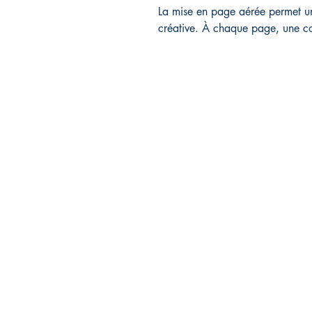
La mise en page aérée permet u
créative. À chaque page, une c
Librairie L'EAU V
11, route de Saint-Agrève
43400 Le Chambon sur
Lignon, France
04 71 65 85 50
librairieleauvive@wanadoo.fr