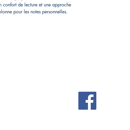
n confort de lecture et une approche
olonne pour les notes personnelles.
IVE
Réseaux sociaux
FAQ
Facebook
Livraison et retours
Politique du magasin
Modes de paiement