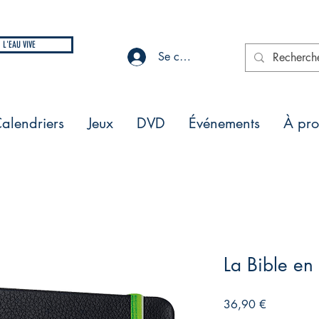
L'EAU VIVE
Se connecter
alendriers
Jeux
DVD
Événements
À pr
La Bible en
Prix
36,90 €