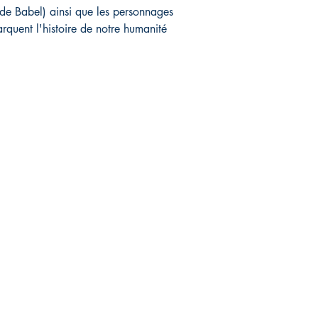
 de Babel) ainsi que les personnages
rquent l'histoire de notre humanité
IVE
Réseaux sociaux
FAQ
Facebook
Livraison et retours