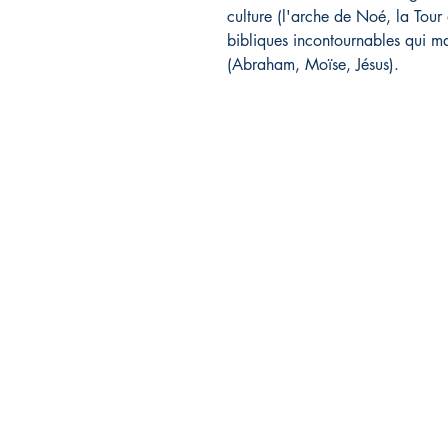
culture (l'arche de Noé, la Tour
bibliques incontournables qui ma
(Abraham, Moïse, Jésus).
Librairie L'EAU V
11, route de Saint-Agrève