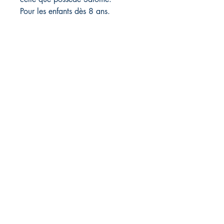
Pour les enfants dès 8 ans.
Librairie L'EAU VIVE
11, route de Saint-Agrève
43400 Le Chambon sur Lignon,
France
04 71 65 85 50
librairieleauvive@wanadoo.fr