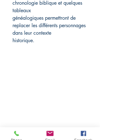
chronologie biblique et quelques
tableaux
généalogiques permettront de
replacer les différents personnages
dans leur contexte
historique.
Librairie L'EAU VIVE
11, route de Saint-Agrève
43400 Le Chambon sur Lignon,
France
04 71 65 85 50