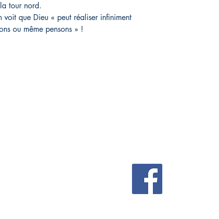
la tour nord.
 voit que Dieu « peut réaliser infiniment
ons ou même pensons » !
IVE
Réseaux sociaux
FAQ
Facebook
Livraison et retours
Politique du magasin
Modes de paiement