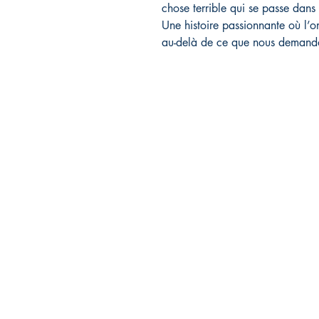
chose terrible qui se passe dans 
Une histoire passionnante où l’on
au-delà de ce que nous demand
Librairie L'EAU V
11, route de Saint-Agrève
43400 Le Chambon sur
Lignon, France
04 71 65 85 50