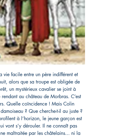
a vie facile entre un père indifférent et
it, alors que sa troupe est obligée de
êt, un mystérieux cavalier se joint à
se rendant au château de Morbras. C’est
urs. Quelle coïncidence ! Mais Colin
e damoiseau ? Que cherche-t-il au juste ?
rofilent à l’horizon, le jeune garçon est
i vont s’y dérouler. Il ne connaît pas
ne maltraitée par les châtelains... ni la