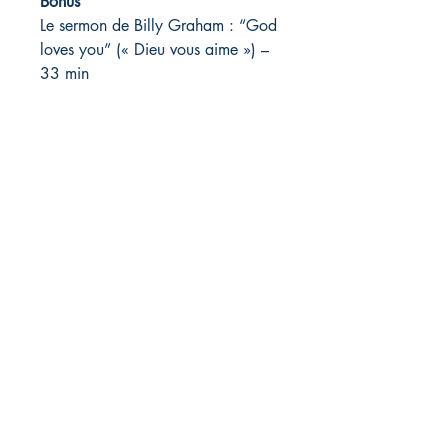
Bonus
Le sermon de Billy Graham : “God
loves you” (« Dieu vous aime ») –
33 min
Librairie L'EAU VIVE
11, route de Saint-Agrève
43400 Le Chambon sur Lignon,
France
04 71 65 85 50
librairieleauvive@wanadoo.fr