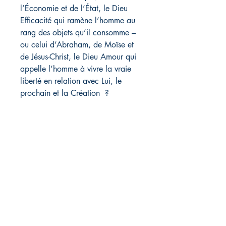
l’Économie et de l’État, le Dieu
Efficacité qui ramène l’homme au
rang des objets qu’il consomme –
ou celui d’Abraham, de Moïse et
de Jésus-Christ, le Dieu Amour qui
appelle l’homme à vivre la vraie
liberté en relation avec Lui, le
prochain et la Création ?
Librairie L'EAU VIVE
11, route de Saint-Agrève
43400 Le Chambon sur Lignon,