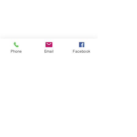
France
04 71 65 85 50
librairieleauvive@wanadoo.fr
Phone
Email
Facebook
FAQ
Livraison et retours
Politique du magasin
Modes de paiement
Réseaux sociaux
Facebook