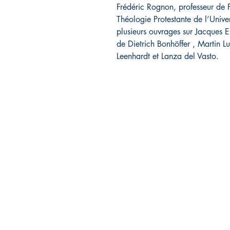
Frédéric Rognon, professeur de P
Théologie Protestante de l’Univer
plusieurs ouvrages sur Jacques El
de Dietrich Bonhöffer , Martin L
Leenhardt et Lanza del Vasto.
Librairie L'EAU V
11, route de Saint-Agrève
43400 Le Chambon sur
Lignon, France