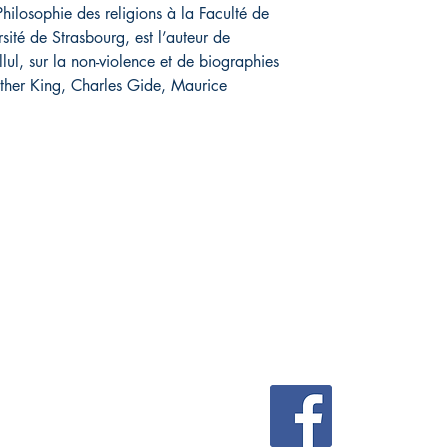
hilosophie des religions à la Faculté de
sité de Strasbourg, est l’auteur de
lul, sur la non-violence et de biographies
uther King, Charles Gide, Maurice
IVE
Réseaux sociaux
FAQ
Facebook
Livraison et retours
Politique du magasin
Modes de paiement