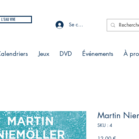
L'EAU VIVE
Se connecter
alendriers
Jeux
DVD
Événements
À pr
Martin Nie
SKU : 4
Prix
12,00 €