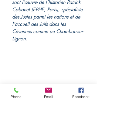
sont l’œuvre de l’historien Patrick
Cabanel (EPHE, Paris), spécialiste
des Justes parmi les nations et de
l’accueil des Juifs dans les
Cévennes comme au Chambon-sur-
Lignon.
Librairie L'EAU VIVE
11, route de Saint-Agrève
Phone
Email
Facebook
43400 Le Chambon sur Lignon,
France
04 71 65 85 50