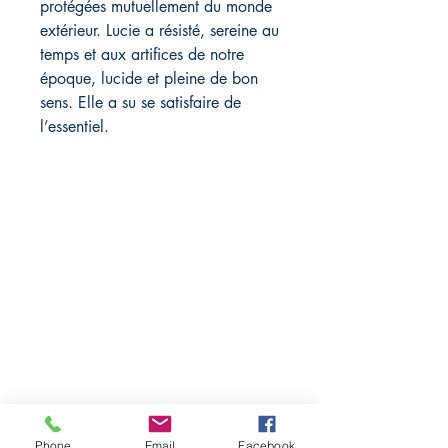
protégées mutuellement du monde
extérieur. Lucie a résisté, sereine au
temps et aux artifices de notre
époque, lucide et pleine de bon
sens. Elle a su se satisfaire de
l’essentiel.
Librairie L'EAU VIVE
11, route de Saint-Agrève
43400 Le Chambon sur Lignon,
France
04 71 65 85 50
Phone
Email
Facebook