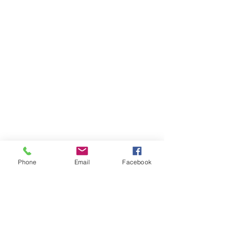
Librairie L'EAU VIVE
11, route de Saint-Agrève
43400 Le Chambon sur Lignon,
France
04 71 65 85 50
librairieleauvive@wanadoo.fr
Phone
Email
Facebook
FAQ
Livraison et retours