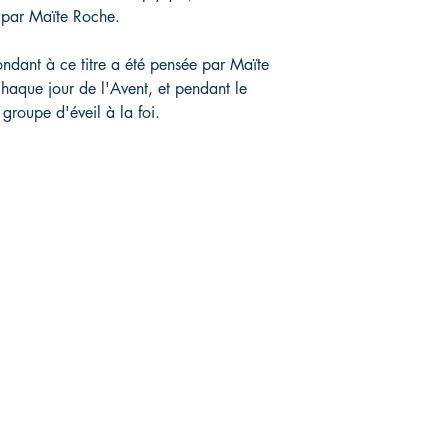
ré par Maïte Roche.
dant à ce titre a été pensée par Maïte
haque jour de l'Avent, et pendant le
groupe d'éveil à la foi.
IVE
Réseaux sociaux
FAQ
Facebook
Livraison et retours