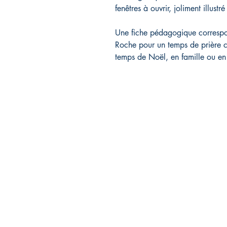
fenêtres à ouvrir, joliment illust
Une fiche pédagogique correspon
Roche pour un temps de prière c
temps de Noël, en famille ou en 
Librairie L'EAU V
11, route de Saint-Agrève