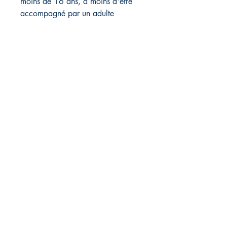
moins de 16 ans, à moins d'être
accompagné par un adulte
Librairie L'EAU VIVE
11, route de Saint-Agrève
43400 Le Chambon sur Lignon,
France
04 71 65 85 50
librairieleauvive@wanadoo.fr